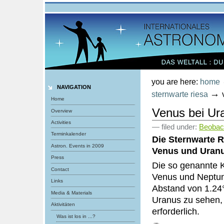
Personal
tools
Skip
to
content.
|
Skip
to
navigation
you are here:
home
NAVIGATION
→
sternwarte riesa
Home
Venus bei Ur
Overview
Activities
— filed under:
Beobac
Terminkalender
Die Sternwarte 
Astron. Events in 2009
Venus und Uranu
Press
Die so genannte 
Contact
Venus und Neptun 
Links
Abstand von 1.24°
Media & Materials
Uranus zu sehen, 
Aktivitäten
erforderlich.
Was ist los in ...?