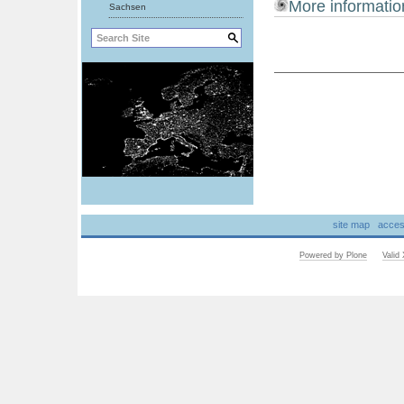
More informatio
Sachsen
Document
Actions
site map
access
Powered by Plone
Vali