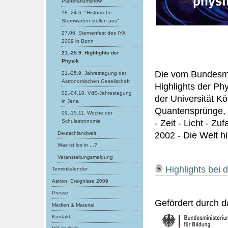
Planetariumshow
18.-24.6. "Historische
Sternwarten stellen aus"
27.06. Sternenfest des IYA
2009 in Bonn
21.-25.9. Highlights der
Physik
Die vom Bundesmi
21.-25.9. Jahrestagung der
Astronomischen Gesellschaft
Highlights der Ph
02.-04.10. VdS-Jahrestagung
der Universität Kö
in Jena
Quantensprünge, 
09.-15.11. Woche der
- Zeit - Licht - Zu
Schulastronomie
Deutschlandweit
2002 - Die Welt h
Was ist los in ...?
Veranstaltungsmeldung
Highlights bei 
Terminkalender
Astron. Ereignisse 2009
Presse
Gefördert durch d
Medien & Material
Kontakt