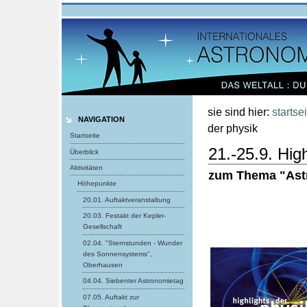
Benutzerspezifische
Werkzeuge
Direkt
zum
Inhalt
|
Direkt
zur
Navigation
sie sind hier:
startse
NAVIGATION
der physik
Startseite
21.-25.9. Hig
Überblick
Aktivitäten
zum Thema "Ast
Höhepunkte
20.01. Auftaktveranstaltung
20.03. Festakt der Kepler-
Gesellschaft
02.04. "Sternstunden - Wunder
des Sonnensystems",
Oberhausen
04.04. Siebenter Astronomietag
07.05. Auftakt zur