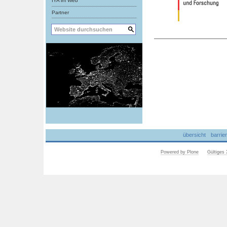
IYA im Web
Partner
Artikelaktionen
übersicht
barrier
Powered by Plone
Gültige