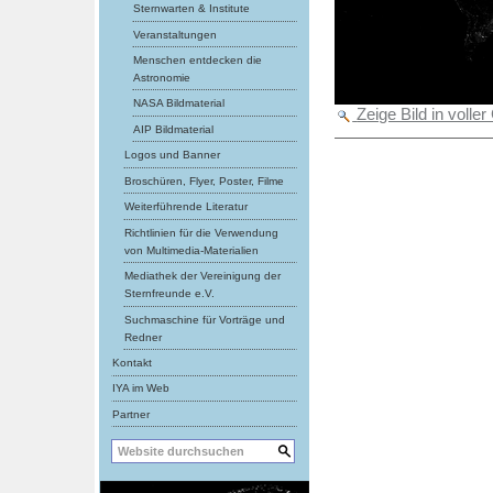
Sternwarten & Institute
Veranstaltungen
Menschen entdecken die
Astronomie
NASA Bildmaterial
Zeige Bild in voll
AIP Bildmaterial
Artikelaktionen
Logos und Banner
Broschüren, Flyer, Poster, Filme
Weiterführende Literatur
Richtlinien für die Verwendung
von Multimedia-Materialien
Mediathek der Vereinigung der
Sternfreunde e.V.
Suchmaschine für Vorträge und
Redner
Kontakt
IYA im Web
Partner