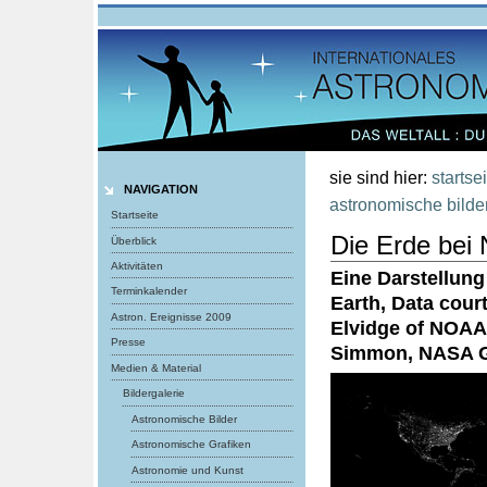
Benutzerspezifische
Werkzeuge
Direkt
zum
Inhalt
|
Direkt
zur
Navigation
sie sind hier:
startse
NAVIGATION
astronomische bilde
Startseite
Die Erde bei 
Überblick
Aktivitäten
Eine Darstellung
Terminkalender
Earth, Data cou
Astron. Ereignisse 2009
Elvidge of NOAA
Presse
Simmon, NASA 
Medien & Material
Bildergalerie
Astronomische Bilder
Astronomische Grafiken
Astronomie und Kunst